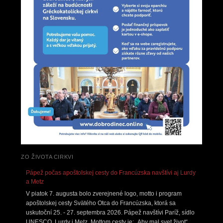
ZO ŽIVOTA CIRKVI
Pápež počas apoštolskej cesty do Francúzska navštívi aj Lurdy
a Metz
V piatok 7. augusta bolo zverejnené logo, motto i program
apoštolskej cesty Svätého Otca do Francúzska, ktorá sa
uskutoční 25. - 27. septembra 2026. Pápež navštívi Paríž, sídlo
UNESCO, Lurdy i Metz. Mottom cesty je: „Aby mal svet život“