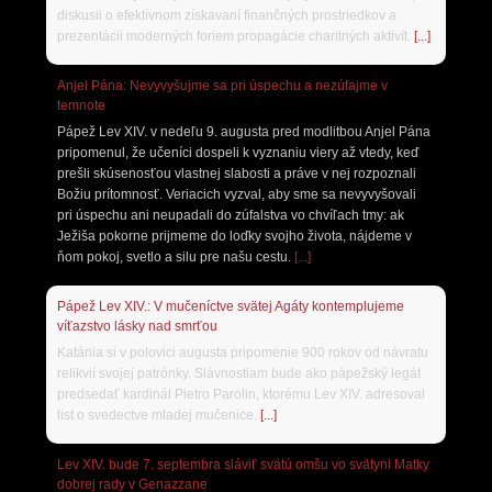
diskusii o efektívnom získavaní finančných prostriedkov a
prezentácii moderných foriem propagácie charitných aktivít.
[...]
Anjel Pána: Nevyvyšujme sa pri úspechu a nezúfajme v
temnote
Pápež Lev XIV. v nedeľu 9. augusta pred modlitbou Anjel Pána
pripomenul, že učeníci dospeli k vyznaniu viery až vtedy, keď
prešli skúsenosťou vlastnej slabosti a práve v nej rozpoznali
Božiu prítomnosť. Veriacich vyzval, aby sme sa nevyvyšovali
pri úspechu ani neupadali do zúfalstva vo chvíľach tmy: ak
Ježiša pokorne prijmeme do loďky svojho života, nájdeme v
ňom pokoj, svetlo a silu pre našu cestu.
[...]
Pápež Lev XIV.: V mučeníctve svätej Agáty kontemplujeme
víťazstvo lásky nad smrťou
Katánia si v polovici augusta pripomenie 900 rokov od návratu
relikvií svojej patrónky. Slávnostiam bude ako pápežský legát
predsedať kardinál Pietro Parolin, ktorému Lev XIV. adresoval
list o svedectve mladej mučenice.
[...]
Lev XIV. bude 7. septembra sláviť svätú omšu vo svätyni Matky
dobrej rady v Genazzane