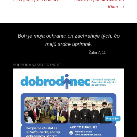
Post navigation
Ríma
→
Boh je moja ochrana; on zachraňuje tých, čo
majú srdce úprimné.
Žalm 7, 11
PODPORA NAŠEJ FARNOSTI