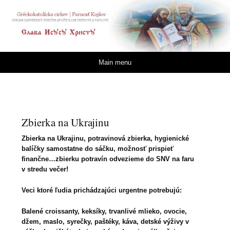
Gréckokatolícka cirkev
| Farnosť Kojšov
Skip to content
Main menu
Zbierka na Ukrajinu
Zbierka na Ukrajinu, potravinová zbierka, hygienické
balíčky samostatne do sáčku, možnosť prispieť
finančne…zbierku potravín odvezieme do SNV na faru
v stredu večer!
Veci ktoré ľudia prichádzajúci urgentne potrebujú:
Balené croissanty, keksíky, trvanlivé mlieko, ovocie,
džem, maslo, syrečky, paštéky, káva, detské výživy v