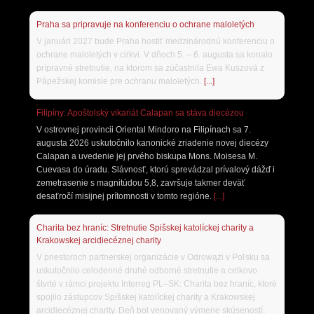
Praha sa pripravuje na konferenciu o ochrane maloletých
V januári 2027 bude Praha hostiť medzinárodnú konferenciu o
ochrane maloletých v cirkvi. V dňoch 5. – 6. augusta sa konalo
prípravné stretnutie, na ktorom sa zúčastnila Ewa Kuszová z
Pápežskej komisie pre ochranu maloletých.
[...]
Filipíny: Apoštolský vikariát Calapan sa stáva diecézou
V ostrovnej provincii Oriental Mindoro na Filipínach sa 7.
augusta 2026 uskutočnilo kanonické zriadenie novej diecézy
Calapan a uvedenie jej prvého biskupa Mons. Moisesa M.
Cuevasa do úradu. Slávnosť, ktorú sprevádzal prívalový dážď i
zemetrasenie s magnitúdou 5,8, završuje takmer deväť
desaťročí misijnej prítomnosti v tomto regióne.
[...]
Charita bez hraníc: Stretnutie Spišskej katolíckej charity a
Krakowskej arcidiecéznej charity
V priestoroch partnerskej organizácie v Odrowążi v Poľsku sa
uskutočnilo celodenné druhé odborné stretnutie a celkovo
štvrté v rámci projektu Interreg PL–SK: Charita bez hraníc, ktoré
spojilo zástupcov Spišskej katolíckej charity a Krakowskej
arcidiecéznej charity. Deň bol venovaný výmene skúseností,