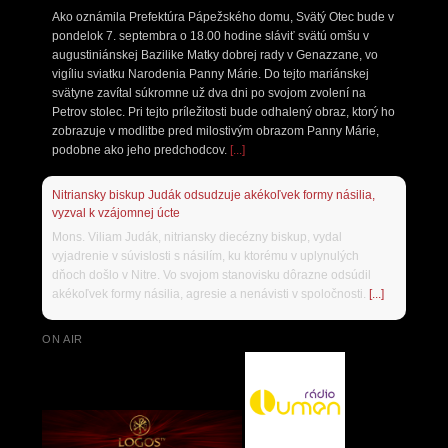
Ako oznámila Prefektúra Pápežského domu, Svätý Otec bude v
pondelok 7. septembra o 18.00 hodine sláviť svätú omšu v
augustiniánskej Bazilike Matky dobrej rady v Genazzane, vo
vigíliu sviatku Narodenia Panny Márie. Do tejto mariánskej
svätyne zavítal súkromne už dva dni po svojom zvolení na
Petrov stolec. Pri tejto príležitosti bude odhalený obraz, ktorý ho
zobrazuje v modlitbe pred milostivým obrazom Panny Márie,
podobne ako jeho predchodcov.
[...]
Nitriansky biskup Judák odsudzuje akékoľvek formy násilia,
vyzval k vzájomnej úcte
Mons. Viliam Judák, nitriansky diecézny biskup, vydal
vyjadrenie v súvislosti s násilím, ku ktorému v uplynulých
dňoch došlo v Nitre. Vo svojom stanovisku dôrazne odsúdil
akékoľvek formy násilia, agresie a nenávisti v spoločnosti.
[...]
ON AIR