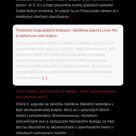
(porov. Jn 6, 51) a logo pripomína rozetu gotických katedrál.
Svätá stolica oznámila, že pápež sa vo Francúzsku stretne aj s
niektorými obeťami zneužívania.
[...]
Predseda uruguajských biskupov: Návšteva pápeža Leva XIV.
je darom pre celú krajinu
Cirkev v Uruguaji s hlbokou radosťou privítala oznámenie o
apoštolskej ceste pápeža Leva XIV., naplánovanej na 6. až 8.
novembra 2026. Pre predsedu Uruguajskej biskupskej
konferencie arcibiskupa Miltona Tróccoliho predstavuje
príchod Svätého Otca dlho očakávanú milosť, ktorá posilní
evanjelizačnú misiu a prinesie obnovené posolstvo nádeje
celému národu.
[...]
Kard. Parolin ukončil cestu do Mexika: „Mier začína empatiou
voči utrpeniu iných“
Včera 6. augusta sa skončila návšteva štátneho sekretára v
tejto stredoamerickej krajine, ktorý sa v uplynulých dňoch
stretol s prezidentkou Sheinbaumovou, ministrom
zahraničných vecí a zástupcami Národného dialógu za mier,
aby sa oboznámil so skúsenosťami s upevňovaním mieru v
oblastiach sužovaných násilím.
[...]