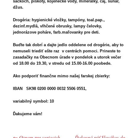
sáčkoch, piškóty, kojenecké vody, minerálky, čaj, sunar,
džus.
Drogéria: hygienické vložky, tampóny, toal.pap.,
dezinf.mydlá, vlhčené obrusky, lampy čelovky,
jednorázove poháre, farb.maľovanky pre deti.
Buďte tak dobrí a dajte jedlo oddelene od drogérie, aby to
nemuseli triediť ešte raz v centrách pomoci. Prineste to
zasadačky na Obecnom úrade v pondelok a utorok večer
od 18.00 do 19.30, v stredu od 15.00-16.00 poobede.
Ako podporiť finančne mimo našej farskej zbierky:
IBAN SK98 0200 0000 0032 5506 0551,
variabilný symbol: 10
Ďakujeme vám!
←
Oznam pre veriacich
Ďakovná púť Slovákov do