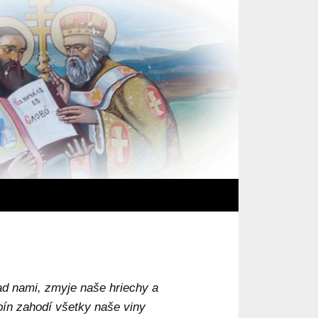
v | Farnosť Kojšov
ad nami, zmyje naše hriechy a
ín zahodí všetky naše viny