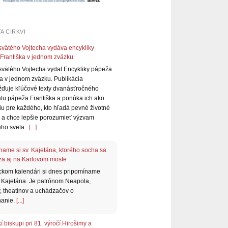
A CIRKVI
svätého Vojtecha vydáva encykliky
Františka v jednom zväzku
svätého Vojtecha vydal Encykliky pápeža
ka v jednom zväzku. Publikácia
ďuje kľúčové texty dvanásťročného
kátu pápeža Františka a ponúka ich ako
ciu pre každého, kto hľadá pevné životné
 a chce lepšie porozumieť výzvam
ho sveta.
[...]
name si sv. Kajetána, ktorého socha sa
a aj na Karlovom moste
gickom kalendári si dnes pripomíname
 Kajetána. Je patrónom Neapola,
, theatínov a uchádzačov o
nanie.
[...]
 biskupi pri 81. výročí Hirošimy a