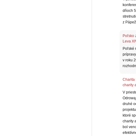
konferen
dňoch 5
stretnu
z Pápež
Poľsko 
Leva XI
Poľské 
príprav
v roku 
rozhodn
Charita 
charity 
V priest
Odrowąż
druhé od
projektu
ktoré sp
charity 
bol ven
efektív