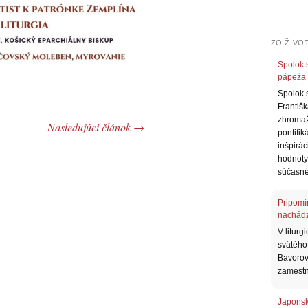
ZO ŽIVOT
Spolok 
pápeža 
Spolok 
Františ
zhromaž
Nasledujúci článok
→
pontifi
inšpirá
hodnoty
súčasné
Pripomí
nachádz
V litur
svätého
Bavorov
zamest
Japonskí