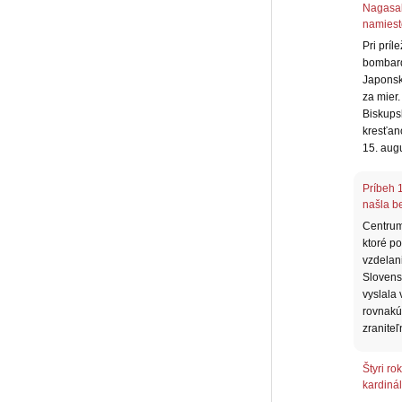
Nagasak
namiest
Pri príl
bombard
Japonsk
za mier.
Biskups
kresťano
15. aug
Príbeh 1
našla b
Centrum 
ktoré po
vzdelan
Slovens
vyslala
rovnakú 
zraniteľ
Štyri r
kardiná