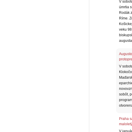
V sobotu
úmrtia 
Rodák z
Ríme. Zo
Košickej
veku 98 
biskupsk
augusta
Augusto
protopr
V sobot
Klokočo
Maďarsk
eparchi
novovzn
sobôt, p
program
otvoren
Praha s
malolet
V januá