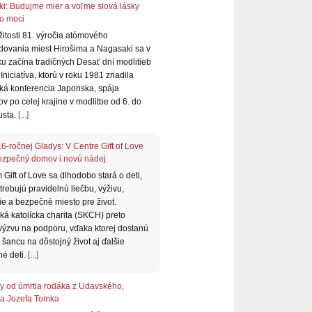
i: Budujme mier a voľme slová lásky
o moci
ežitosti 81. výročia atómového
ovania miest Hirošima a Nagasaki sa v
u začína tradičných Desať dní modlitieb
 Iniciatíva, ktorú v roku 1981 zriadila
ká konferencia Japonska, spája
v po celej krajine v modlitbe od 6. do
usta.
[...]
6-ročnej Gladys: V Centre Gift of Love
ezpečný domov i novú nádej
Gift of Love sa dlhodobo stará o deti,
trebujú pravidelnú liečbu, výživu,
ie a bezpečné miesto pre život.
ká katolícka charita (SKCH) preto
 výzvu na podporu, vďaka ktorej dostanú
šancu na dôstojný život aj ďalšie
né deti.
[...]
oky od úmrtia rodáka z Udavského,
la Jozefa Tomka