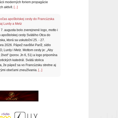
ácii moderných foriem propagácie
ch aktivít.
[...]
očas apoštolskej cesty do Francúzska
 aj Lurdy a Metz
 7. augusta bolo zverejnené logo, motto i
 apoštolskej cesty Svätého Otca do
ka, ktorá sa uskutoční 25. - 27.
a 2026. Pápež navštívi Paríž, sídlo
 Lurdy i Metz. Mottom cesty je: „Aby
 život“ (porov. Jn 6, 51) a logo pripomína
otických katedrál. Svätá stolica
a, že pápež sa vo Francúzsku stretne aj
orými obeťami zneužívania.
[...]