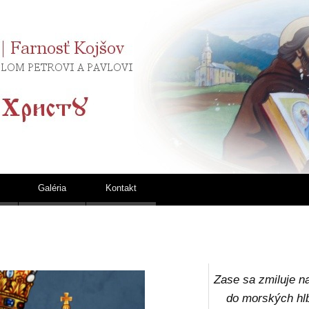
Gréckokatolícka cirke
Galéria
Kontakt
Zase sa zmiluje n
do morských hlb