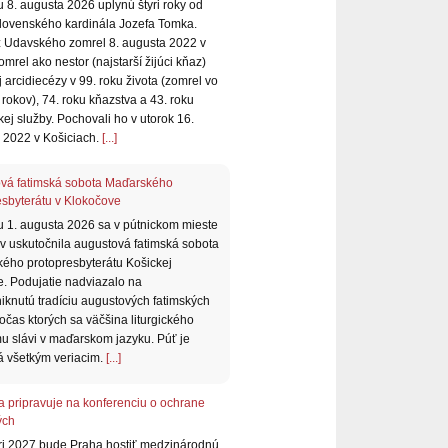
 8. augusta 2026 uplynú štyri roky od
slovenského kardinála Jozefa Tomka.
 Udavského zomrel 8. augusta 2022 v
mrel ako nestor (najstarší žijúci kňaz)
 arcidiecézy v 99. roku života (zomrel vo
rokov), 74. roku kňazstva a 43. roku
ej služby. Pochovali ho v utorok 16.
 2022 v Košiciach.
[...]
vá fatimská sobota Maďarského
esbyterátu v Klokočove
u 1. augusta 2026 sa v pútnickom mieste
v uskutočnila augustová fatimská sobota
ého protopresbyterátu Košickej
e. Podujatie nadviazalo na
iknutú tradíciu augustových fatimských
očas ktorých sa väčšina liturgického
u slávi v maďarskom jazyku. Púť je
á všetkým veriacim.
[...]
a pripravuje na konferenciu o ochrane
ých
ri 2027 bude Praha hostiť medzinárodnú