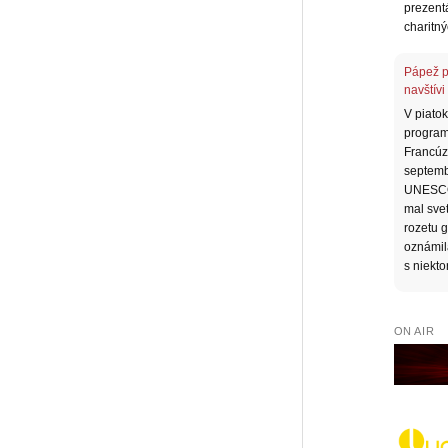
prezent
charitný
Pápež p
navštívi
V piatok
program
Francúzs
septembr
UNESCO,
mal svet
rozetu g
oznámil
s niekt
ON AIR