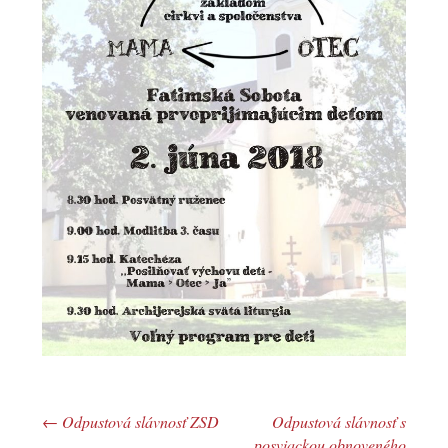
←
Odpustová slávnosť ZSD
Odpustová slávnosť s
Post navigation
posviackou obnoveného