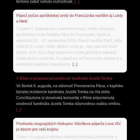
termíne zatiaľ nebolo rozhodnuté.
[...]
Pápež počas apoštolskej cesty do Francúzska navštívi aj Lurdy
a Metz
V piatok 7. augusta bolo zverejnené logo, motto i program
apoštolskej cesty Svätého Otca do Francúzska, ktorá sa
uskutoční 25. - 27. septembra 2026. Pápež navštívi Paríž, sídlo
UNESCO, Lurdy i Metz. Mottom cesty je: „Aby mal svet život“
(porov. Jn 6, 51) a logo pripomína rozetu gotických katedrál.
Svätá stolica oznámila, že pápež sa vo Francúzsku stretne aj s
niektorými obeťami zneužívania.
[...]
V Ríme si pripomenuli osobnosť kardinála Jozefa Tomka
Vo štvrtok 6. augusta, na slávnosť Premenenia Pána, v kaplnke
bývalej rezidencie kardinála Jozefa Tomka na Via della
Concilliazione si slovenská komunita v Ríme pripomenula
osobnosť kardinála Jozefa Tomka slávnostnou svätou omšou.
[...]
Predseda uruguajských biskupov: Návšteva pápeža Leva XIV.
je darom pre celú krajinu
Cirkev v Uruguaji s hlbokou radosťou privítala oznámenie o