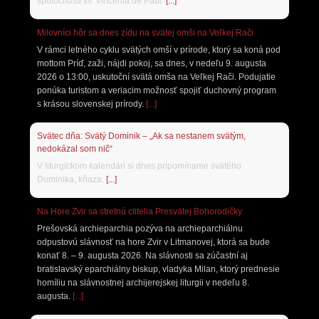
spoločnosti sv. Vincenta de Paul.
[...]
Milovníci hôr sa dnes zídu na svätej omši na Veľkej Rači
V rámci letného cyklu svätých omší v prírode, ktorý sa koná pod
mottom Príď, zaži, nájdi pokoj, sa dnes, v nedeľu 9. augusta
2026 o 13:00, uskutoční svätá omša na Veľkej Rači. Podujatie
ponúka turistom a veriacim možnosť spojiť duchovný program
s krásou slovenskej prírody.
[...]
Svätec dňa: Svätý Dominik – „Ak sa nestanem svätým,
nedokázal som nič“
V liturgickom kalendári si dnes pripomíname svätého
Dominika, kňaza.
[...]
Na Hore Zvir sa stretnú ctitelia Presvätej Bohorodičky
Prešovská archieparchia pozýva na archieparchiálnu
odpustovú slávnosť na hore Zvir v Litmanovej, ktorá sa bude
konať 8. – 9. augusta 2026. Na slávnosti sa zúčastní aj
bratislavský eparchiálny biskup, vladyka Milan, ktorý prednesie
homíliu na slávnostnej archijerejskej liturgii v nedeľu 8.
augusta.
[...]