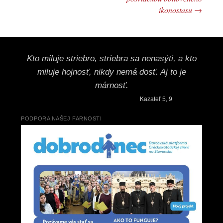
ikonostasu
→
Kto miluje striebro, striebra sa nenasýti, a kto
miluje hojnosť, nikdy nemá dosť. Aj to je
márnosť.
Kazateľ 5, 9
PODPORA NAŠEJ FARNOSTI