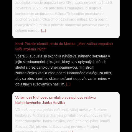
apoštolskej ceste pápeža Leva XIV., naplánovanej na 6. až 8.
novembra 2026. Pre predsedu Uruguajskej biskupskej
konferencie arcibiskupa Miltona Tróccoliho predstavuje
príchod Svätého Otca dlho očakávanú milosť, ktorá posilní
evanjelizačnú misiu a prinesie obnovené posolstvo nádeje
celému národu.
[...]
Kard. Parolin ukončil cestu do Mexika: „Mier začína empatiou
voči utrpeniu iných“
Včera 6. augusta sa skončila návšteva štátneho sekretára v
tejto stredoamerickej krajine, ktorý sa v uplynulých dňoch
stretol s prezidentkou Sheinbaumovou, ministrom
zahraničných vecí a zástupcami Národného dialógu za mier,
aby sa oboznámil so skúsenosťami s upevňovaním mieru v
oblastiach sužovaných násilím.
[...]
Vo farnosti Hlohovec privítali prvostupňovú relikviu
blahoslaveného Janka Havlíka
Včera 6. augusta počas večernej svätej omše vo Farskom
kostole sv. Michala archanjela privítali prvostupňovú relikviu
blahoslaveného Janka Havlíka, ktorú priniesol páter Tomáš
Brezáni CM, provinciál Slovenskej provincie Misijnej