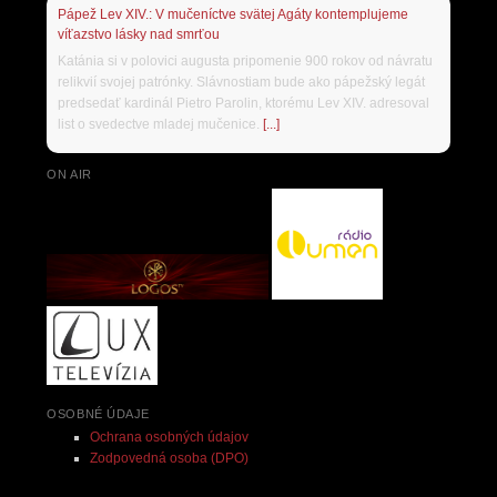
Pápež Lev XIV.: V mučeníctve svätej Agáty kontemplujeme
víťazstvo lásky nad smrťou
Katánia si v polovici augusta pripomenie 900 rokov od návratu
relikvií svojej patrónky. Slávnostiam bude ako pápežský legát
predsedať kardinál Pietro Parolin, ktorému Lev XIV. adresoval
list o svedectve mladej mučenice.
[...]
ON AIR
OSOBNÉ ÚDAJE
Ochrana osobných údajov
Zodpovedná osoba (DPO)