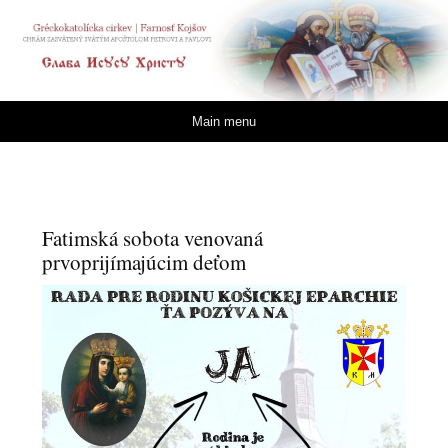
Gréckokatolícka cirkev
| Farnosť Kojšov
Skip to content
Main menu
Fatimská sobota venovaná
prvoprijímajúcim deťom